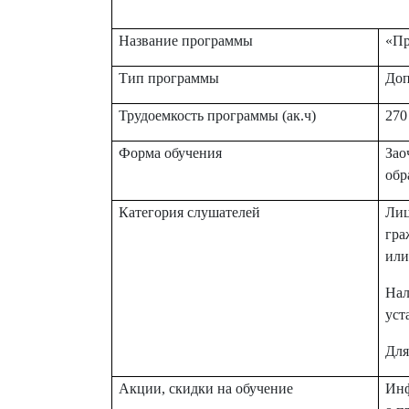
Название программы
«Пр
Тип программы
Доп
Трудоемкость программы (ак.ч)
270
Форма обучения
Зао
обр
Категория слушателей
Лиц
гра
или
Нал
уст
Для
Акции, скидки на обучение
Инф