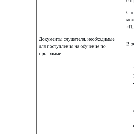
о п
С п
мож
«Пл
Документы слушателя, необходимые
В о
для поступления на обучение по
программе