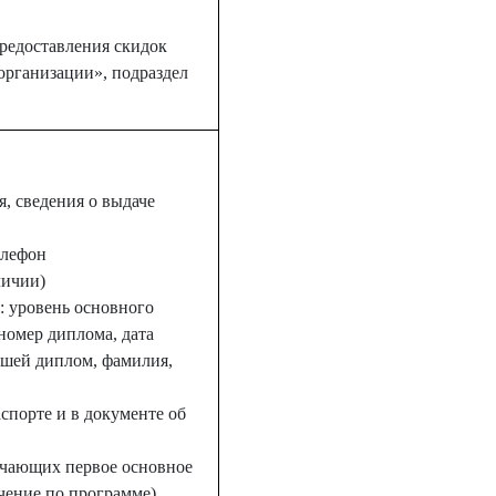
редоставления скидок
организации», подраздел
, сведения о выдаче
елефон
личии)
: уровень основного
номер диплома, дата
вшей диплом, фамилия,
спорте и в документе об
учающих первое основное
чение по программе)