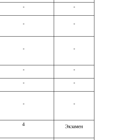
-
-
-
-
-
-
-
-
-
-
-
-
4
Экзамен