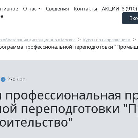
ативное
О нас
Сведения
Контакты
АКЦИИ
8 (910)
ие
Вхо
 образования дистанционно в Москве
Курсы по направлениям
рограмма профессиональной переподготовки "Промышл
270 час.
 профессиональная п
ной переподготовки 
оительство"