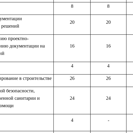
8
8
кументации
20
20
х решений
нию проектно-
анию документации на
16
16
ий
4
4
рование в строительстве
26
26
ой безопасности,
венной санитарии и
24
24
 помощи
4
-