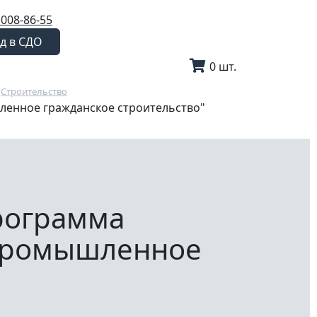
 008-86-55
д в СДО
0 шт.
Строительство
енное гражданское строительство"
рограмма
"Промышленное