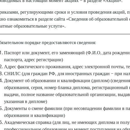
роводимых в настоящий момент акциях − в разделе «Акции».
риказами, регулирующими сроки и условия проведения акций, п
но ознакомиться в разделе сайта «Сведения об образовательной 
атные образовательные услуги».
бязательном порядке предоставляются сведения:
Паспорт или документ, его заменяющий (Ф.И.О, дата рождения
паспорта, адрес регистрации)
Адрес фактического проживания, адрес электронной почты, т
СНИЛС (для граждан РФ, для иностранных граждан − при на
Документ об образовании и квалификации (диплом) (сведения
образования, серия, номер бланка диплома, регистрационный 
выдачи, полное название образовательной организации, выда
указанная в дипломе)
Документы о смене фамилии (при несовпадении фамилии в па
образовании и квалификации)
Академическая справка (для лиц, не имеющих диплома и пол
профессиональное образование на момент поступления на обу