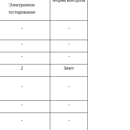
Форма контроля
Электронное
тестирование
-
-
-
-
-
-
2
Зачет
-
-
-
-
-
-