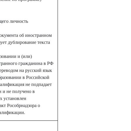
щего личность
документа об иностранном
вует дублирование текста
зовании и (или)
транного гражданина в РФ
ереводом на русский язык
образовании в Российской
валификация не подпадает
 и не получено в
х установлен
кт Рособрнадзора о
валификации.