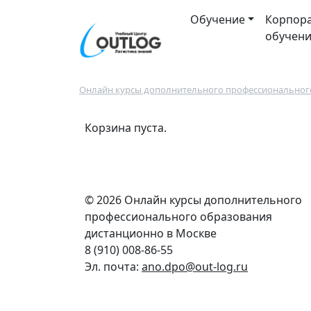
Перейти к основному содержанию
Main navigation
Обучение
Корпор
обучен
Строка навигации
Онлайн курсы дополнительного профессионального
Корзина пуста.
© 2026 Онлайн курсы дополнительного
профессионального образования
дистанционно в Москве
8 (910) 008-86-55
Эл. почта:
ano.dpo@out-log.ru