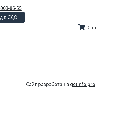
 008-86-55
д в СДО
0 шт.
Сайт разработан в
getinfo.pro