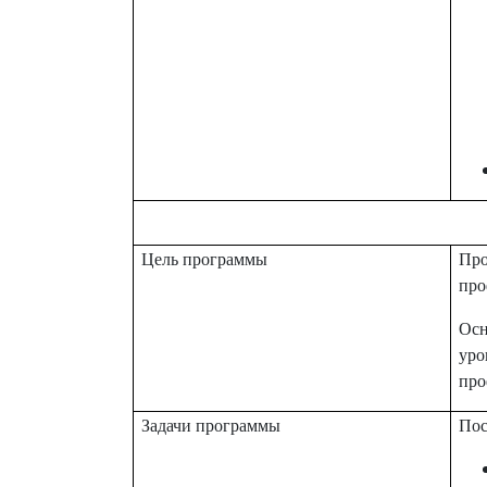
Цель программы
Про
про
Осн
уро
про
Задачи программы
Пос