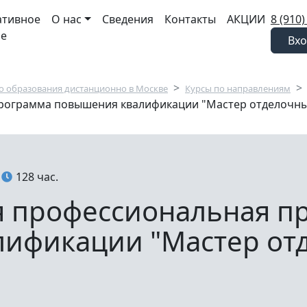
ативное
О нас
Сведения
Контакты
АКЦИИ
8 (910)
ие
Вхо
 образования дистанционно в Москве
Курсы по направлениям
рограмма повышения квалификации "Мастер отделочны
128 час.
 профессиональная п
ификации "Мастер от