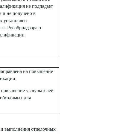
валификация не подпадает
 и не получено в
х установлен
кт Рособрнадзора о
валификации.
направлена на повышение
фикации.
е повышение у слушателей
еобходимых для
а и выполнения отделочных