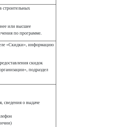
в строительных
днее или высшее
учения по программе.
деле «Скидки», информацию
редоставления скидок
организации», подраздел
, сведения о выдаче
елефон
личии)