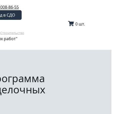
 008-86-55
д в СДО
0 шт.
Строительство
х работ"
рограмма
делочных