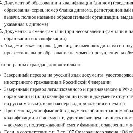
Документ об образовании и квалификации (диплом) (сведения
образования, серия, номер бланка диплома, регистрационный 
выдачи, полное название образовательной организации, выда
указанная в дипломе)
Документы о смене фамилии (при несовпадении фамилии в па
образовании и квалификации)
Академическая справка (для лиц, не имеющих диплома и пол
профессиональное образование на момент поступления на обу
 иностранных граждан, дополнительно:
Заверенный перевод на русский язык документа, удостоверяю
иностранного гражданина в Российской Федерации
Заверенный перевод легализованного и признаваемого в РФ 
образовании и (или) квалификации (если в документе отсутст
на русском языке), включая перевод приложения и печатей
При несовпадении фамилий в документе об иностранном обра
квалификации и в документе, удостоверяющем личность инос
– документ, подтверждающий смену фамилии, с заверенным п
Если, в соответствии с п. 3 ст. 107 Федерального закона «Об 