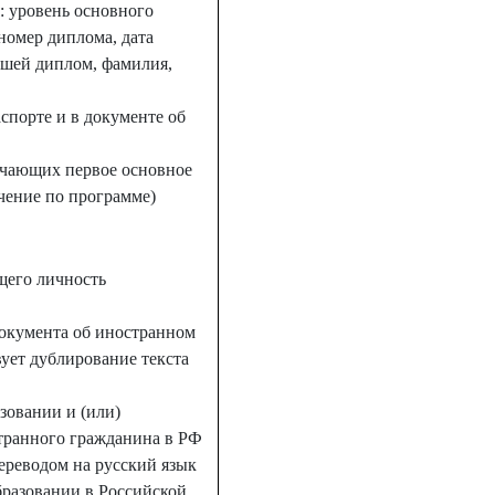
: уровень основного
номер диплома, дата
вшей диплом, фамилия,
спорте и в документе об
учающих первое основное
чение по программе)
щего личность
документа об иностранном
вует дублирование текста
зовании и (или)
транного гражданина в РФ
ереводом на русский язык
образовании в Российской