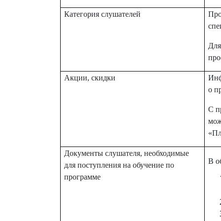
Категория слушателей
Про
спе
Для
про
Акции, скидки
Инф
о п
С п
мож
«Пл
Документы слушателя, необходимые
В о
для поступления на обучение по
программе