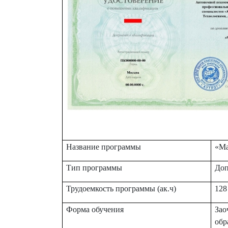
Название программы
«Ма
Тип программы
Доп
Трудоемкость программы (ак.ч)
128
Форма обучения
Зао
обр