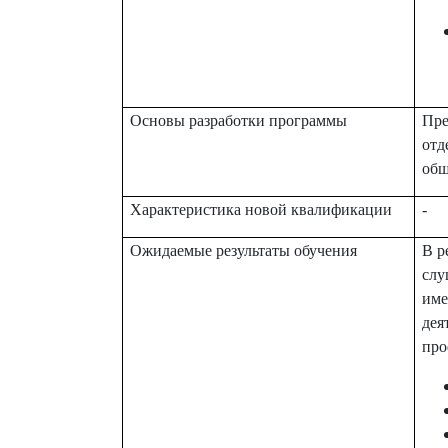
Основы разработки программы
Пре
отд
общ
Характеристика новой квалификации
-
Ожидаемые результаты обучения
В р
слу
име
дея
про