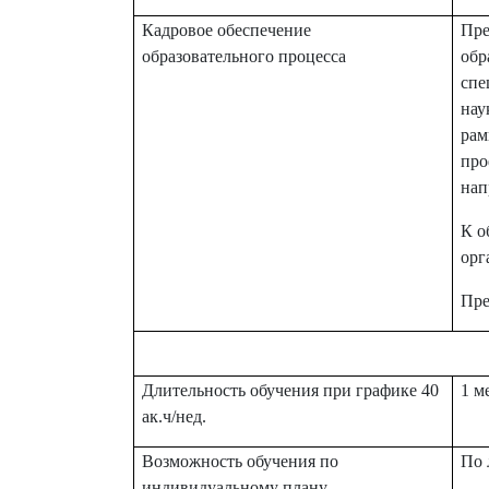
Кадровое обеспечение
Пре
образовательного процесса
обр
спе
нау
рам
про
нап
К о
орг
Пре
Длительность обучения при графике 40
1 м
ак.ч/нед.
Возможность обучения по
По 
индивидуальному плану