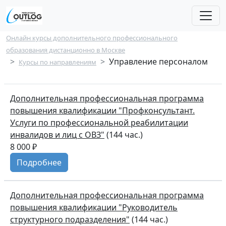
Перейти к основному содержанию
Строка навигации
Онлайн курсы дополнительного профессионального
образования дистанционно в Москве
Управление персоналом
Курсы по направлениям
Дополнительная профессиональная программа
повышения квалификации "Профконсультант.
Услуги по профессиональной реабилитации
инвалидов и лиц с ОВЗ"
(144 час.)
8 000 ₽
Подробнее
Дополнительная профессиональная программа
повышения квалификации "Руководитель
структурного подразделения"
(144 час.)