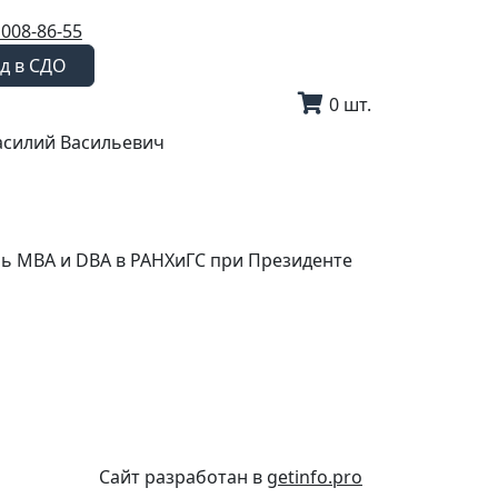
 008-86-55
д в СДО
0 шт.
асилий Васильевич
нь MBA и DBA в РАНХиГС при Президенте
Сайт разработан в
getinfo.pro