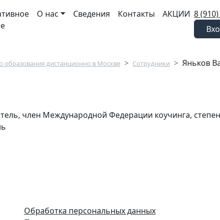
ативное
О нас
Сведения
Контакты
АКЦИИ
8 (910)
ие
Вхо
Яньков В
 образования дистанционно в Москве
Сотрудники
итель, член Международной Федерации коучинга, степе
ль
Обработка персональных данных