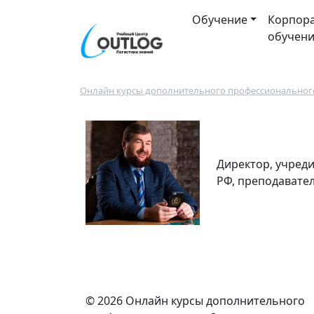
Перейти к основному содержанию
Main navigation
Обучение
Корпор
обучен
Строка навигации
Онлайн курсы дополнительного профессионального
Директор, учред
РФ, преподавате
© 2026 Онлайн курсы дополнительного