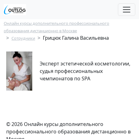
Перейти к основному содержанию
Строка навигации
Онлайн курсы дополнительного профессионального
образования дистанционно в Москве
Грицюк Галина Васильевна
Сотрудники
Эксперт эстетической косметологии,
cудья профессиональных
чемпионатов по SPA
© 2026 Онлайн курсы дополнительного
профессионального образования дистанционно в