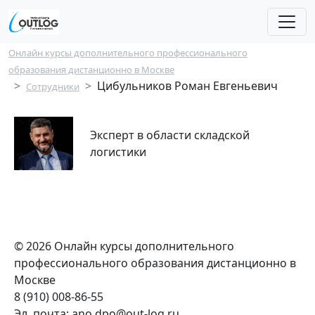
Перейти к основному содержанию
Строка навигации
Онлайн курсы дополнительного профессионального
образования дистанционно в Москве
Цибульников Роман Евгеньевич
Сотрудники
Эксперт в области складской
логистики
© 2026 Онлайн курсы дополнительного
профессионального образования дистанционно в
Москве
8 (910) 008-86-55
Эл. почта:
ano.dpo@out-log.ru